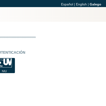
Español
|
English
|
Galego
UTENTICACIÓN
NIU