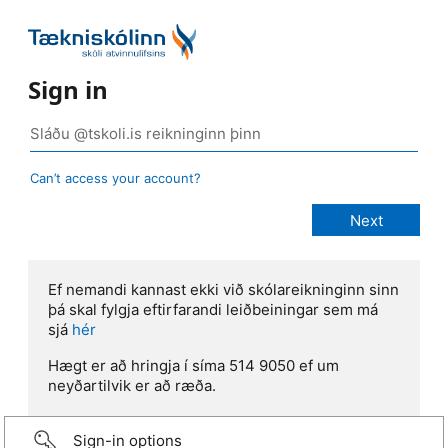
Sign in
Can’t access your account?
Ef nemandi kannast ekki við skólareikninginn sinn
þá skal fylgja eftirfarandi leiðbeiningar sem má
sjá
hér
Hægt er að hringja í síma 514 9050 ef um
neyðartilvik er að ræða.
Sign-in options