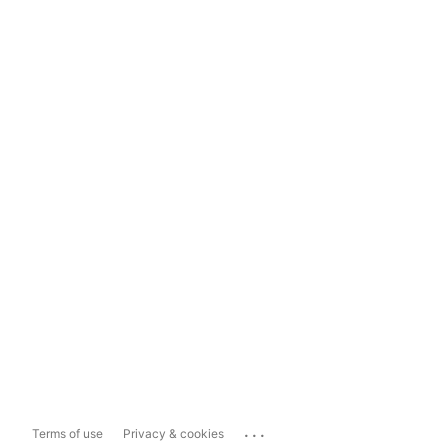
...
Terms of use
Privacy & cookies