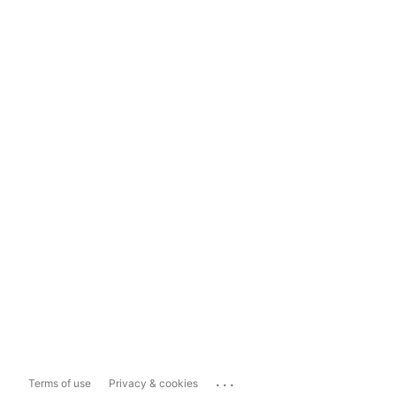
...
Terms of use
Privacy & cookies