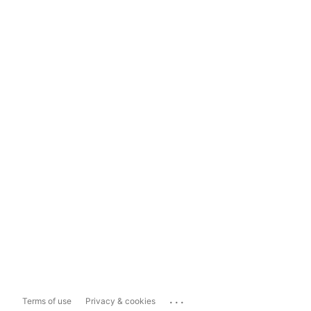
...
Terms of use
Privacy & cookies