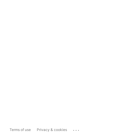
...
Terms of use
Privacy & cookies