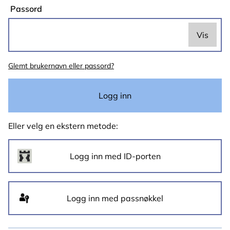
Passord
Vis
Passordet
Glemt brukernavn eller passord?
er
skjult
Logg inn
Eller velg en ekstern metode:
Logg inn med passnøkkel