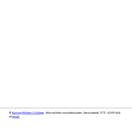
©
Koning Willem I College
- Alle rechten voorbehouden. Servicedesk: 073 - 6249 666
of
email