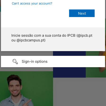
Can’t access your account?
Inicie sessão com a sua conta do IPCB (@ipcb.pt
ou @ipcbcampus.pt)
Sign-in options