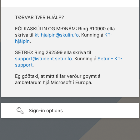
TØRVAR TÆR HJÁLP?
FÓLKASKÚLIN OG MIÐNÁM: Ring 610900 ella
skriva til
kt-hjalpin@skulin.fo
. Kunning á
KT-
hjálpin
.
SETRIÐ: Ring 292599 ella skriva til
support@student.setur.fo
. Kunning á
Setur - KT-
support
.
Eg góðtaki, at mítt tilfar verður goymt á
ambætarum hjá Microsoft í Europa.
Sign-in options