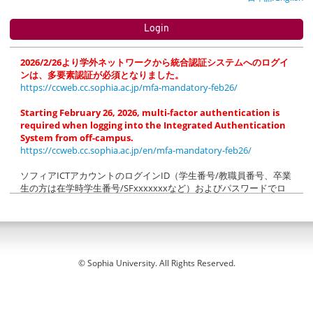
2026/2/26より学外ネットワークから統合認証システムへのログイ
ンは、多要素認証が必須となりました。
https://ccweb.cc.sophia.ac.jp/mfa-mandatory-feb26/
Starting February 26, 2026, multi-factor authentication is
required when logging into the Integrated Authentication
System from off-campus.
https://ccweb.cc.sophia.ac.jp/en/mfa-mandatory-feb26/
ソフィアICTアカウントのログインID（学生番号/教職員番号、卒業
生の方は在学時学生番号/SFxxxxxxxなど）およびパスワードでロ
グインしてください（＠以降の入力は不要です）。
ソフィアメール(M365)にログイン後、「xxx.sophia.ac.jpを信頼し
ますか？」のメッセージが表示された場合は「続行」をクリックし
てください。
Please login with login ID (Student ID/Faculty ID) and password of
© Sophia University. All Rights Reserved.
your Sophia ICT Account (@xxx.sophia.ac.jp is NOT needed).
k03
When the dialog box "Do you trust xxx.sophia.ac.jp?" appears
after logging in to Sophia Mail (M365), click "Continue".