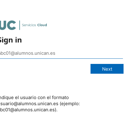
Sign in
ndique el usuario con el formato
suario@alumnos.unican.es (ejemplo:
bc01@alumnos.unican.es).