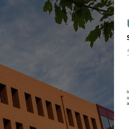
I
u
a