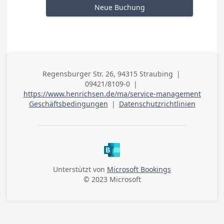
Neue Buchung
Regensburger Str. 26, 94315 Straubing
|
Adresse
09421/8109-0
|
(geschäftlich)
Telefon (geschäftlich)
https://www.henrichsen.de/ma/service-management
Geschäftsbedingungen
|
Datenschutzrichtlinien
Unterstützt von
Microsoft Bookings
© 2023 Microsoft